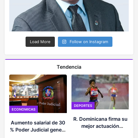
Load More
Follow on Instagram
Tendencia
DEPORTES
ECONOMICAS
O
R. Dominicana firma su
Aumento salarial de 30
mejor actuación
% Poder Judicial genera
histórica en los JCC
debate en la RD