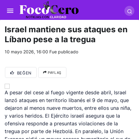
pusulabet giriş
-
trwin giriş
-
levabet
-
vizebet giriş
-
masterbetting
-
palacebet1.com
-
kralbet yeni giriş
-
tlcasino giriş
-
betandyou
-
vbett34.com
-
betovis34.net
-
skyloftsbet
Israel mantiene sus ataques en
Líbano pese a la tregua
10 mayo 2026, 16:00
Fue publicado
BEĞEN
PAYLAŞ
A pesar del cese al fuego vigente desde abril, Israel
lanzó ataques en territorio libanés el 9 de mayo, que
dejaron al menos nueve muertos, entre ellos una niña,
y varios heridos. El Ejército israelí asegura que la
ofensiva responde a presuntas violaciones de la
tregua por parte de Hezbolá. En paralelo, la Unión