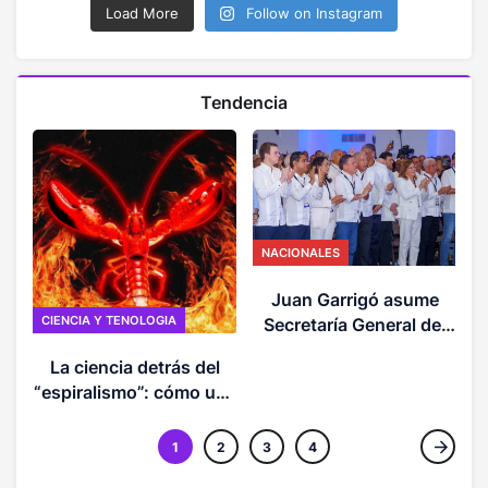
Load More
Follow on Instagram
Tendencia
NACIONALES
Juan Garrigó asume
CIENCIA Y TENOLOGIA
Secretaría General del
PRM y reafirma
La ciencia detrás del
compromiso con la
“espiralismo”: cómo una
unidad y la militancia
conversación con la IA
puede derivar en una
1
2
3
4
pseudorreligión