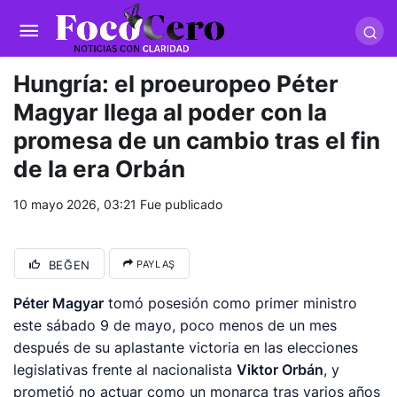
pusulabet giriş
-
trwin giriş
-
levabet
-
vizebet giriş
-
masterbetting
-
palacebet1.com
-
kralbet yeni giriş
-
tlcasino giriş
-
betandyou
-
vbett34.com
-
betovis34.net
-
skyloftsbet
Hungría: el proeuropeo Péter
Magyar llega al poder con la
promesa de un cambio tras el fin
de la era Orbán
10 mayo 2026, 03:21
Fue publicado
BEĞEN
PAYLAŞ
Péter Magyar
tomó posesión como primer ministro
este sábado 9 de mayo, poco menos de un mes
después de su aplastante victoria en las elecciones
legislativas frente al nacionalista
Viktor Orbán
, y
prometió no actuar como un monarca tras varios años