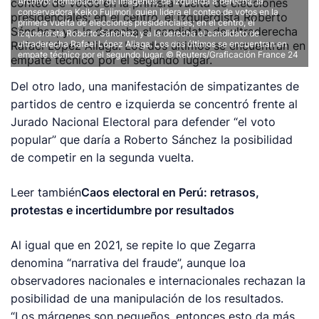
Archivo: combinación de imágenes, de izquierda a derecha, la
conservadora Keiko Fujimori, quien lidera el conteo de votos en la
primera vuelta de elecciones presidenciales; en el centro, el
izquierdista Roberto Sánchez; y a la derecha el candidato de
ultraderecha Rafael López Aliaga. Los dos últimos se encuentran en
empate técnico por el segundo lugar.
© Reuters/Graficación France 24
Del otro lado, una manifestación de simpatizantes de
partidos de centro e izquierda se concentró frente al
Jurado Nacional Electoral para defender “el voto
popular” que daría a Roberto Sánchez la posibilidad
de competir en la segunda vuelta.
Leer también
Caos electoral en Perú: retrasos,
protestas e incertidumbre por resultados
Al igual que en 2021, se repite lo que Zegarra
denomina “narrativa del fraude”, aunque loa
observadores nacionales e internacionales rechazan la
posibilidad de una manipulación de los resultados.
“Los márgenes son pequeños, entonces esto da más