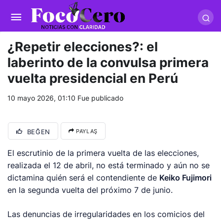
pusulabet giriş
-
trwin giriş
-
levabet
-
vizebet giriş
-
masterbetting
-
palacebet1.com
-
kralbet yeni giriş
-
tlcasino giriş
-
betandyou
-
vbett34.com
-
betovis34.net
-
skyloftsbet
¿Repetir elecciones?: el
laberinto de la convulsa primera
vuelta presidencial en Perú
10 mayo 2026, 01:10
Fue publicado
BEĞEN
PAYLAŞ
El escrutinio de la primera vuelta de las elecciones,
realizada el 12 de abril, no está terminado y aún no se
dictamina quién será el contendiente de
Keiko Fujimori
en la segunda vuelta del próximo 7 de junio.
Las denuncias de irregularidades en los comicios del