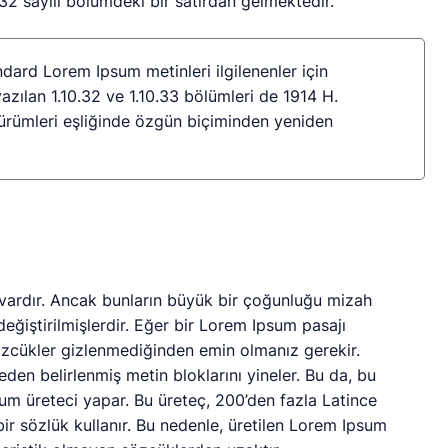
.32 sayılı bölümdeki bir satırdan gelmektedir.
ndard Lorem Ipsum metinleri ilgilenenler için
yazılan 1.10.32 ve 1.10.33 bölümleri de 1914 H.
sürümleri eşliğinde özgün biçiminden yeniden
 vardır. Ancak bunların büyük bir çoğunluğu mizah
eğiştirilmişlerdir. Eğer bir Lorem Ipsum pasajı
sözcükler gizlenmediğinden emin olmanız gerekir.
den belirlenmiş metin bloklarını yineler. Bu da, bu
um üreteci yapar. Bu üreteç, 200’den fazla Latince
bir sözlük kullanır. Bu nedenle, üretilen Lorem Ipsum