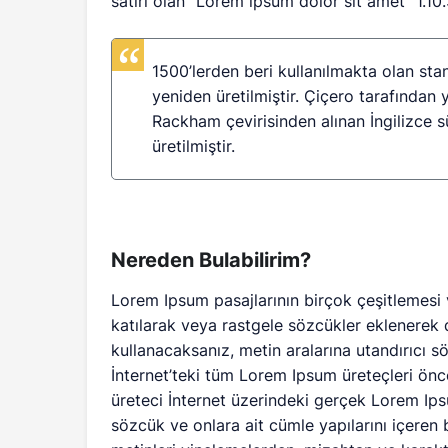
satırı olan "Lorem ipsum dolor sit amet" 1.10
1500’lerden beri kullanılmakta olan sta
yeniden üretilmiştir. Çiçero tarafından 
Rackham çevirisinden alınan İngilizce 
üretilmiştir.
Nereden Bulabilirim?
Lorem Ipsum pasajlarının birçok çeşitlemesi
katılarak veya rastgele sözcükler eklenerek d
kullanacaksanız, metin aralarına utandırıcı 
İnternet’teki tüm Lorem Ipsum üreteçleri önce
üreteci İnternet üzerindeki gerçek Lorem Ips
sözcük ve onlara ait cümle yapılarını içeren 