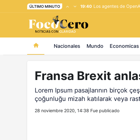
pusulabet giriş
-
trwin giriş
-
levabet
-
vizebet giriş
-
maste
Los agentes de OpenAI
19:40
ÚLTIMO MINUTO
Nacionales
Mundo
Economicas
Fransa Brexit anla
Lorem Ipsum pasajlarının birçok çeş
çoğunluğu mizah katılarak veya rastg
28 noviembre 2020, 14:38
Fue publicado