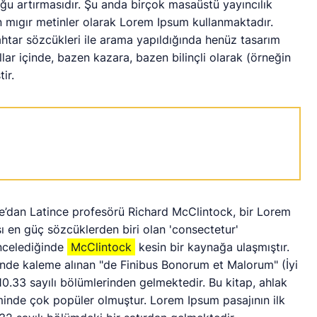
uğu artırmasıdır. Şu anda birçok masaüstü yayıncılık
n mıgır metinler olarak Lorem Ipsum kullanmaktadır.
htar sözcükleri ile arama yapıldığında henüz tasarım
llar içinde, bazen kazara, bazen bilinçli olarak (örneğin
ir.
’dan Latince profesörü Richard McClintock, bir Lorem
 en güç sözcüklerden biri olan 'consectetur'
incelediğinde
McClintock
kesin bir kaynağa ulaşmıştır.
inde kaleme alınan "de Finibus Bonorum et Malorum" (İyi
.10.33 sayılı bölümlerinden gelmektedir. Bu kitap, ahlak
inde çok popüler olmuştur. Lorem Ipsum pasajının ilk