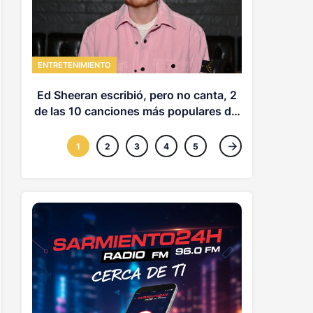
ENTRETENIMI
Aitana es u
ENTRETENIMIENTO
de 
Ed Sheeran escribió, pero no canta, 2
de las 10 canciones más populares del
mundo esta semana
1
2
3
4
5