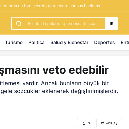
rbetting
-
palacebet1.com
-
kralbet yeni giriş
-
tlcasino giri
 crearon un foro secreto para coordinar sus hackeos
IR
Turismo
Politica
Salud y Bienestar
Deportes
Ent
şmasını veto edebilir
itlemesi vardır. Ancak bunların büyük bir
ele sözcükler eklenerek değiştirilmişlerdir.
7
PAYLAŞ