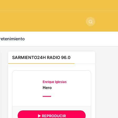
ş
-
betandyou
-
vbett34.com
-
betovis34.net
-
skyloftsbet
retenimiento
SARMIENTO24H RADIO 96.0
Enrique Iglesias
Hero
▶ REPRODUCIR