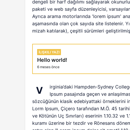
dengeli bir harf dağılımı sağlayarak okunurl
paketi ve web sayfa düzenleyicisi, varsayıla
Ayrıca arama motorlarında 'lorem ipsum' ana
aşamasında olan çok sayıda site listelenir. Yı
mizah katılarak), çeşitli sürümleri geliştirilmişt
İLIŞKILI YAZI
Hello world!
6 meses önce
irginia’daki Hampden-Sydney College
V
Ipsum pasajında geçen ve anlaşılması
sözcüğünün klasik edebiyattaki örneklerini 
Lorm Ipsum, Çiçero tarafından M.Ö. 45 tarih
ve Kötünün Uç Sınırları) eserinin 1.10.32 ve 1
kuramı üzerine bir tezdir ve Rönesans dönem