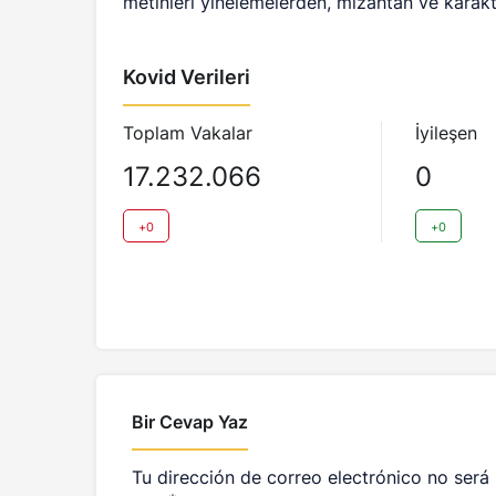
metinleri yinelemelerden, mizahtan ve karakt
Kovid Verileri
Toplam Vakalar
İyileşen
17.232.066
0
+0
+0
Bir Cevap Yaz
Tu dirección de correo electrónico no será