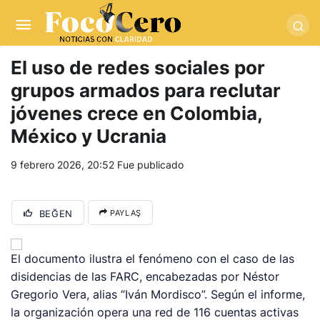
pusulabet giriş
-
trwin giriş
-
levabet
-
vizebet giriş
-
masterbetting
-
palacebet1.com
-
kralbet yeni giriş
-
tlcasino giriş
-
betandyou
-
vbett34.com
-
betovis34.net
-
skyloftsbet
El uso de redes sociales por
grupos armados para reclutar
jóvenes crece en Colombia,
México y Ucrania
9 febrero 2026, 20:52
Fue publicado
BEĞEN
PAYLAŞ
El documento ilustra el fenómeno con el caso de las
disidencias de las FARC, encabezadas por Néstor
Gregorio Vera, alias “Iván Mordisco”. Según el informe,
la organización opera una red de 116 cuentas activas