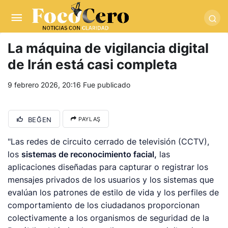
pusulabet giriş
-
trwin giriş
-
levabet
-
vizebet giriş
-
masterbetting
-
palacebet1.com
-
kralbet yeni giriş
-
tlcasino giriş
-
betandyou
-
vbett34.com
-
betovis34.net
-
skyloftsbet
La máquina de vigilancia digital
de Irán está casi completa
9 febrero 2026, 20:16
Fue publicado
BEĞEN
PAYLAŞ
"Las redes de circuito cerrado de televisión (CCTV),
los
sistemas de reconocimiento facial,
las
aplicaciones diseñadas para capturar o registrar los
mensajes privados de los usuarios y los sistemas que
evalúan los patrones de estilo de vida y los perfiles de
comportamiento de los ciudadanos proporcionan
colectivamente a los organismos de seguridad de la