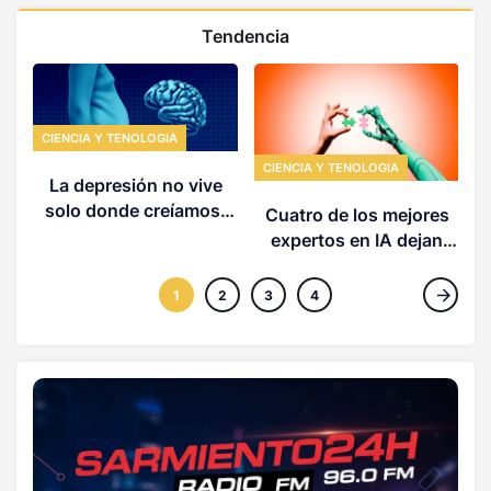
Tendencia
CIENCIA Y TENOLOGIA
CIENCIA Y TENOLOGIA
La depresión no vive
solo donde creíamos:
Cuatro de los mejores
un estudio revela su
expertos en IA dejan
relación con la visión y
Google para lanzan sus
el movimiento del
propias startups de IA
1
2
3
4
cuerpo