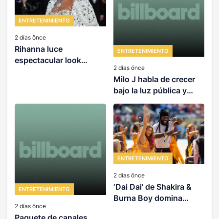
ENTRETENIMIENTO
2 días önce
Rihanna luce
ENTRETENIMIENTO
espectacular look
2 días önce
carnavalesco para
Milo J habla de crecer
desfile del Día de
bajo la luz pública y
Kadooment
mantenerse auténtico:
en Barbados
‘Me descubrí a mí
mismo como artista’
ENTRETENIMIENTO
2 días önce
‘Dai Dai’ de Shakira &
ENTRETENIMIENTO
Burna Boy domina
2 días önce
charts globales,
Paquete de canales