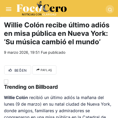
pusulabet giriş
-
trwin giriş
-
levabet
-
vizebet giriş
-
masterbetting
-
palacebet1.com
-
kralbet yeni giriş
-
tlcasino giriş
-
betandyou
-
vbett34.com
-
betovis34.net
-
skyloftsbet
Willie Colón recibe último adiós
en misa pública en Nueva York:
‘Su música cambió el mundo’
9 marzo 2026, 19:51
Fue publicado
BEĞEN
PAYLAŞ
Trending on Billboard
Willie Colón
recibió un último adiós la mañana del
lunes (9 de marzo) en su natal ciudad de Nueva York,
donde amigos, familiares y admiradores se
congregaron en una misa pública en la Catedral de