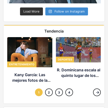
Load More
Follow on Instagram
Tendencia
DEPORTES
ENTRETENIMIENTO
P
R. Dominicana escala al
Kany García: Las
quinto lugar de los
mejores fotos de la
Centroamericanos
sesión de portada de
Billboard Español
1
2
3
4