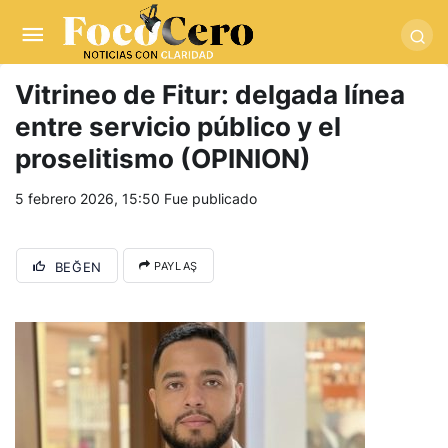
pusulabet giriş
-
trwin giriş
-
levabet
-
vizebet giriş
-
masterbetting
-
palacebet1.com
-
kralbet yeni giriş
-
tlcasino giriş
-
betandyou
-
vbett34.com
-
betovis34.net
-
skyloftsbet
Vitrineo de Fitur: delgada línea
entre servicio público y el
proselitismo (OPINION)
5 febrero 2026, 15:50
Fue publicado
BEĞEN
PAYLAŞ