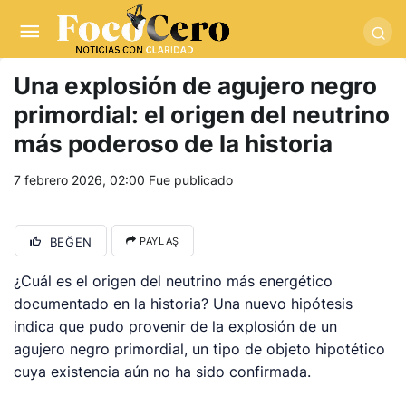
pusulabet giriş
-
trwin giriş
-
levabet
-
vizebet giriş
-
masterbetting
-
palacebet1.com
-
kralbet yeni giriş
-
tlcasino giriş
-
betandyou
-
vbett34.com
-
betovis34.net
-
skyloftsbet
Una explosión de agujero negro
primordial: el origen del neutrino
más poderoso de la historia
7 febrero 2026, 02:00
Fue publicado
BEĞEN
PAYLAŞ
¿Cuál es el origen del neutrino más energético
documentado en la historia? Una nuevo hipótesis
indica que pudo provenir de la explosión de un
agujero negro primordial, un tipo de objeto hipotético
cuya existencia aún no ha sido confirmada.