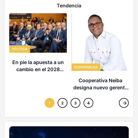
Tendencia
POLITICA
A
%
En pie la apuesta a un
ECONOMICAS
cambio en el 2028
(OPINION)
Cooperativa Neiba
designa nuevo gerente
general
1
2
3
4