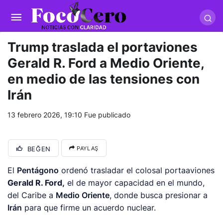
pusulabet giriş
-
trwin giriş
-
levabet
-
vizebet giriş
-
masterbetting
-
palacebet1.com
-
kralbet yeni giriş
-
tlcasino giriş
-
betandyou
-
vbett34.com
-
betovis34.net
-
skyloftsbet
Trump traslada el portaviones
Gerald R. Ford a Medio Oriente,
en medio de las tensiones con
Irán
13 febrero 2026, 19:10
Fue publicado
BEĞEN
PAYLAŞ
El
Pentágono
ordenó trasladar el colosal portaaviones
Gerald R. Ford,
el de mayor capacidad en el mundo,
del Caribe a
Medio Oriente
, donde busca presionar a
Irán
para que firme un acuerdo nuclear.