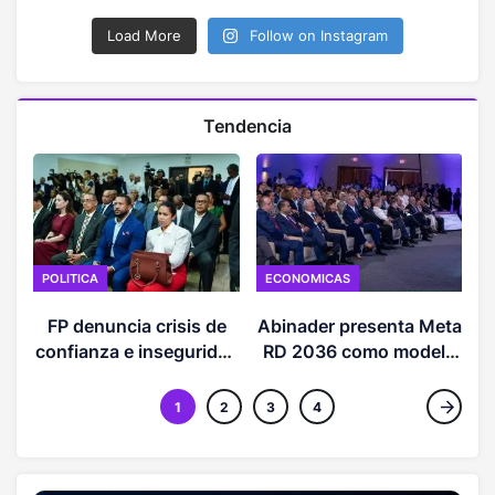
Load More
Follow on Instagram
Tendencia
POLITICA
ECONOMICAS
FP denuncia crisis de
Abinader presenta Meta
confianza e inseguridad
RD 2036 como modelo
d
jurídica en la RD
desarrollo
1
2
3
4