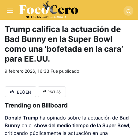
pusulabet giriş
-
trwin giriş
-
levabet
-
vizebet giriş
-
masterbetting
-
palacebet1.com
-
kralbet yeni giriş
-
tlcasino giriş
-
betandyou
-
vbett34.com
-
betovis34.net
-
skyloftsbet
Trump califica la actuación de
Bad Bunny en la Super Bowl
como una ‘bofetada en la cara’
para EE.UU.
9 febrero 2026, 16:33
Fue publicado
BEĞEN
PAYLAŞ
Trending on Billboard
Donald Trump
ha opinado sobre la actuación de
Bad
Bunny
en el
show del medio tiempo de la Super Bowl
,
criticando públicamente la actuación en una