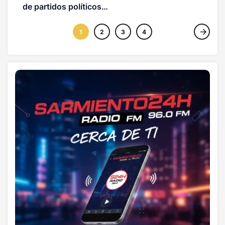
acoso detrás de esto?
de partidos políticos
(OPINION)
1
2
3
4