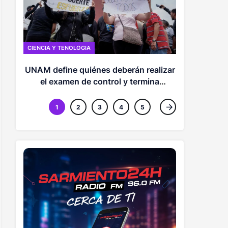
MUNDO
Zelenski a
CIENCIA Y TENOLOGIA
enfrent
insta
UNAM define quiénes deberán realizar
el examen de control y termina
contrato con Territorium Life
1
2
3
4
5