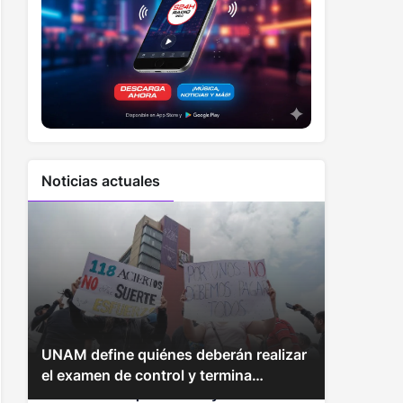
Noticias actuales
2
UNAM define quiénes deberán realizar
3
Zelenski advierte las dificultades para
4
el examen de control y termina
Informe desde Río de Janeiro: sigue la
enfrentar ataques rusos y busca
contrato con Territorium Life