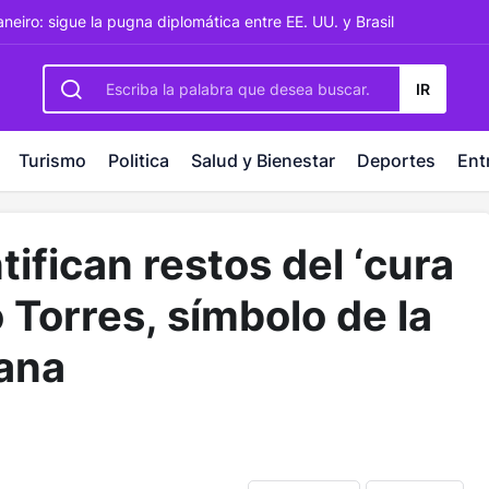
rbetting
-
palacebet1.com
-
kralbet yeni giriş
-
tlcasino giri
neiro: sigue la pugna diplomática entre EE. UU. y Brasil
IR
Turismo
Politica
Salud y Bienestar
Deportes
Ent
tifican restos del ‘cura
o Torres, símbolo de la
iana