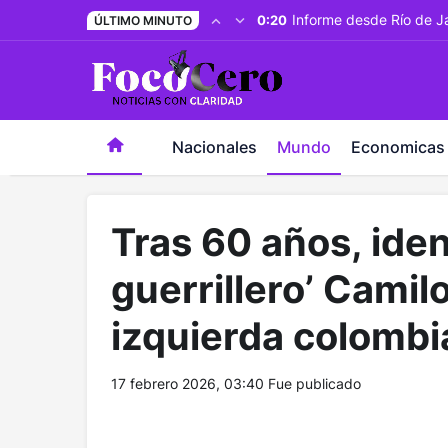
pusulabet giriş
-
trwin giriş
-
levabet
-
vizebet giriş
-
maste
Informe desde Río de Ja
0:20
ÚLTIMO MINUTO
Nacionales
Mundo
Economicas
Tras 60 años, iden
guerrillero’ Camil
izquierda colomb
17 febrero 2026, 03:40
Fue publicado