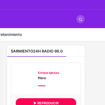
ş
-
betandyou
-
vbett34.com
-
betovis34.net
-
skyloftsbet
retenimiento
SARMIENTO24H RADIO 96.0
Enrique Iglesias
Hero
▶ REPRODUCIR