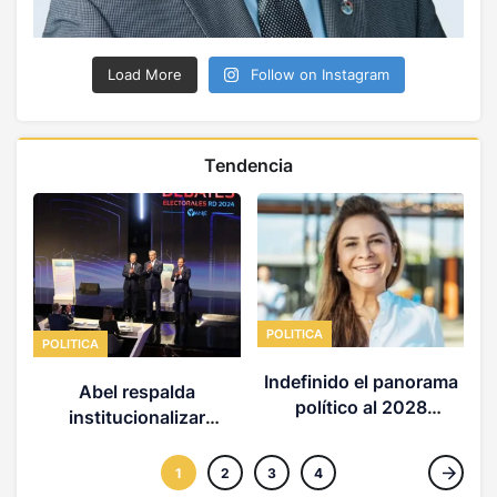
Load More
Follow on Instagram
Tendencia
D
POLITICA
POLITICA
Indefinido el panorama
Abel respalda
político al 2028
institucionalizar
(OPINION)
debates electorales en
el país
1
2
3
4