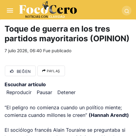
pusulabet giriş
-
trwin giriş
-
levabet
-
vizebet giriş
-
masterbetting
-
palacebet1.com
-
kralbet yeni giriş
-
tlcasino giriş
-
betandyou
-
vbett34.com
-
betovis34.net
-
skyloftsbet
Toque de guerra en los tres
partidos mayoritarios (OPINION)
7 julio 2026, 06:40
Fue publicado
BEĞEN
PAYLAŞ
Escuchar artículo
Reproducir
Pausar
Detener
“El peligro no comienza cuando un político miente;
comienza cuando millones le creen
”
(Hannah Arendt)
El sociólogo francés Alain Touraine se preguntaba si