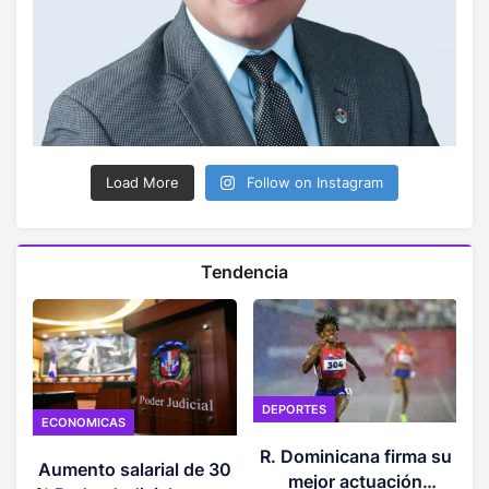
Load More
Follow on Instagram
Tendencia
DEPORTES
ECONOMICAS
O
R. Dominicana firma su
Aumento salarial de 30
mejor actuación