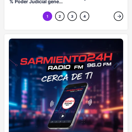
% Poder Judicial genera
histórica en los JCC
debate en la RD
1
2
3
4