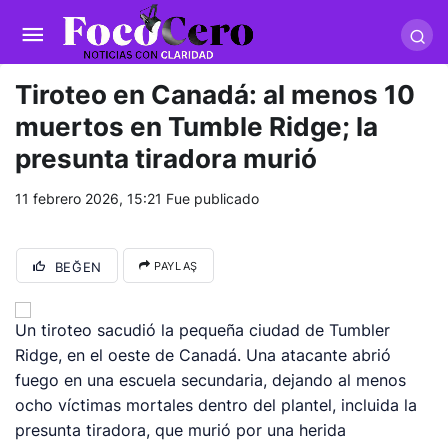
pusulabet giriş
-
trwin giriş
-
levabet
-
vizebet giriş
-
masterbetting
-
palacebet1.com
-
kralbet yeni giriş
-
tlcasino giriş
-
betandyou
-
vbett34.com
-
betovis34.net
-
skyloftsbet
Tiroteo en Canadá: al menos 10
muertos en Tumble Ridge; la
presunta tiradora murió
11 febrero 2026, 15:21
Fue publicado
BEĞEN
PAYLAŞ
Un tiroteo sacudió la pequeña ciudad de Tumbler
Ridge, en el oeste de Canadá. Una atacante abrió
fuego en una escuela secundaria, dejando al menos
ocho víctimas mortales dentro del plantel, incluida la
presunta tiradora, que murió por una herida