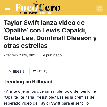
pusulabet giriş
-
trwin giriş
-
levabet
-
vizebet giriş
-
masterbetting
-
palacebet1.com
-
kralbet yeni giriş
-
tlcasino giriş
-
betandyou
-
vbett34.com
-
betovis34.net
-
skyloftsbet
Taylor Swift lanza video de
‘Opalite’ con Lewis Capaldi,
Greta Lee, Domhnall Gleeson y
otras estrellas
7 febrero 2026, 00:36
Fue publicado
BEĞEN
PAYLAŞ
Trending on Billboard
¿Y si te dijéramos que un simple rocío del perfume
“Opalite” te haría irresistible? Esa es la premisa del
esperado video de
Taylor Swift
para el sencillo