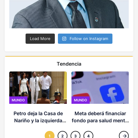
Load More
Follow on Instagram
Tendencia
MUNDO
MUNDO
Petro deja la Casa de
Meta deberá financiar
Nariño y la izquierda
fondo para salud mental
pasa a la oposición en
tras millonaria multa en
s
Colombia
EE. UU.
1
2
3
4