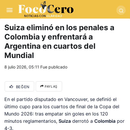
pusulabet giriş
-
trwin giriş
-
levabet
-
vizebet giriş
-
masterbetting
-
palacebet1.com
-
kralbet yeni giriş
-
tlcasino giriş
-
betandyou
-
vbett34.com
-
betovis34.net
-
skyloftsbet
Suiza eliminó en los penales a
Colombia y enfrentará a
Argentina en cuartos del
Mundial
8 julio 2026, 05:11
Fue publicado
BEĞEN
PAYLAŞ
En el partido disputado en Vancouver, se definió el
último cupo para los cuartos de final de la Copa del
Mundo 2026: tras empatar sin goles en los 120
minutos reglamentarios,
Suiza
derrotó a
Colombia
por
4-3.