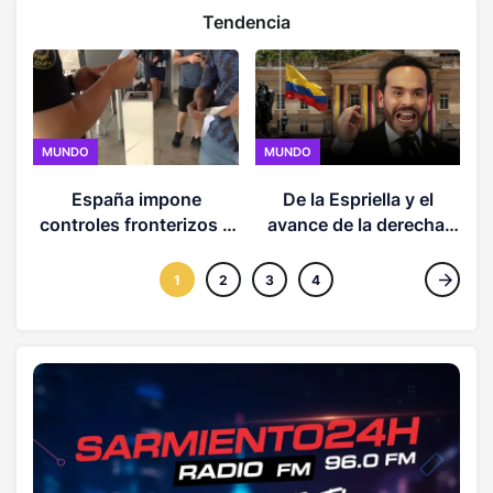
Tendencia
MUNDO
MUNDO
España impone
De la Espriella y el
controles fronterizos a
avance de la derecha:
viajeros de Italia en
¿qué cambia en
represalia por crisis de
Colombia y América
1
2
3
4
Ceuta
Latina?