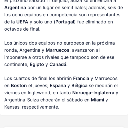
El próximo sábado 11 de julio, Suiza se enfrentará a
Argentina
por un lugar en semifinales; además, seis de
los ocho equipos en competencia son representantes
de la
UEFA
y solo uno (
Portugal
) fue eliminado en
octavos de final.
Los únicos dos equipos no europeos en la próxima
ronda, Argentina y
Marruecos
, avanzaron al
imponerse a otros rivales que tampoco son de ese
continente,
Egipto
y
Canadá
.
Los cuartos de final los abrirán
Francia
y Marruecos
en
Boston
el jueves;
España
y
Bélgica
se medirán el
viernes en Inglewood, en tanto
Noruega
–
Inglaterra
y
Argentina-Suiza chocarán el sábado en
Miami
y
Kansas, respectivamente.