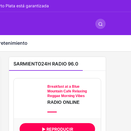
ş
-
betandyou
-
vbett34.com
-
betovis34.net
-
skyloftsbet
rto Plata está garantizada
retenimiento
SARMIENTO24H RADIO 96.0
Breakfast at a Blue
Mountain Cafe Relaxing
Reggae Morning Vibes
RADIO ONLINE
▶ REPRODUCIR