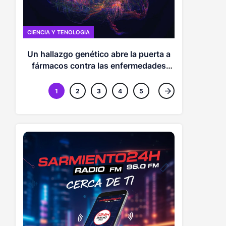
CIENCIA Y TE
CIENCIA Y TENOLOGIA
Una IA c
Un hallazgo genético abre la puerta a
funcion
fármacos contra las enfermedades
más mortales del mundo
1
2
3
4
5