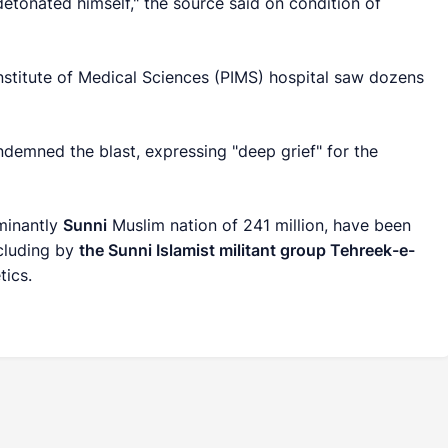
etonated himself," the source said on condition of
nstitute of Medical Sciences (PIMS) hospital saw dozens
demned the blast, expressing "deep grief" for the
ominantly
Sunni
Muslim nation of 241 million, have been
ncluding by
the Sunni Islamist militant group Tehreek-e-
tics.