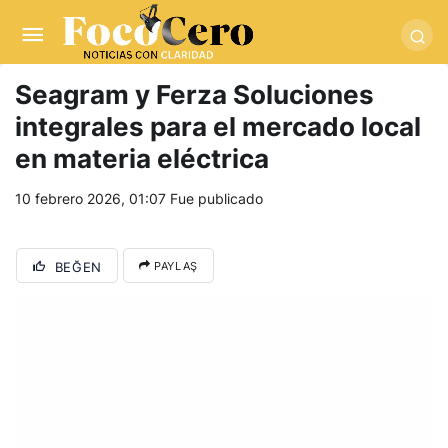
pusulabet giriş
-
trwin giriş
-
levabet
-
vizebet giriş
-
masterbetting
-
palacebet1.com
-
kralbet yeni giriş
-
tlcasino giriş
-
betandyou
-
vbett34.com
-
betovis34.net
-
skyloftsbet
Seagram y Ferza Soluciones
integrales para el mercado local
en materia eléctrica
10 febrero 2026, 01:07
Fue publicado
BEĞEN
PAYLAŞ