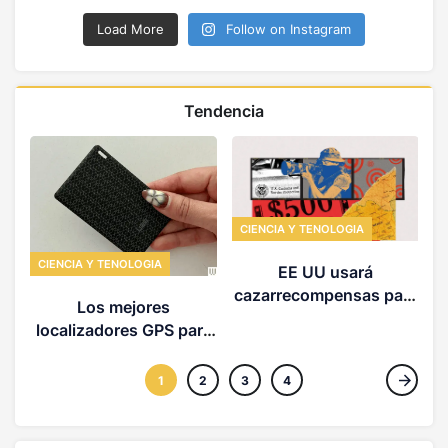
Load More
Follow on Instagram
Tendencia
CIENCIA Y TENOLOGIA
CIENCIA Y TENOLOGIA
EE UU usará
P
cazarrecompensas para
Los mejores
hallar a deportados en
p
localizadores GPS para
sus países de origen y
que nunca más pierdas
hacerles pagar multas
tus cosas
1
2
3
4