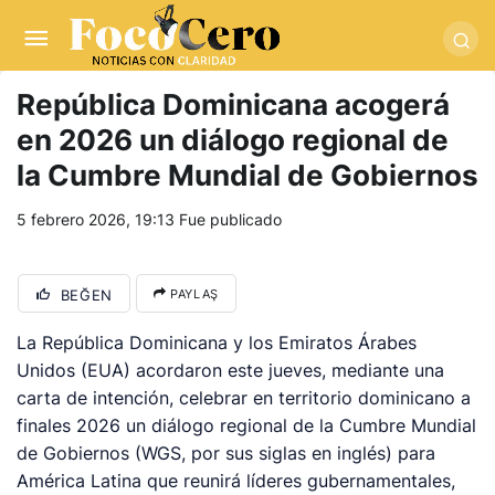
pusulabet giriş
-
trwin giriş
-
levabet
-
vizebet giriş
-
masterbetting
-
palacebet1.com
-
kralbet yeni giriş
-
tlcasino giriş
-
betandyou
-
vbett34.com
-
betovis34.net
-
skyloftsbet
República Dominicana acogerá
en 2026 un diálogo regional de
la Cumbre Mundial de Gobiernos
5 febrero 2026, 19:13
Fue publicado
BEĞEN
PAYLAŞ
La República Dominicana y los Emiratos Árabes
Unidos (EUA) acordaron este jueves, mediante una
carta de intención, celebrar en territorio dominicano a
finales 2026 un diálogo regional de la Cumbre Mundial
de Gobiernos (WGS, por sus siglas en inglés) para
América Latina que reunirá líderes gubernamentales,