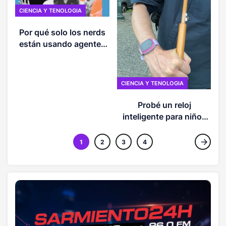
CIENCIA Y TENOLOGIA
Por qué solo los nerds
están usando agentes
de IA
CIENCIA Y TENOLOGIA
Probé un reloj
inteligente para niños
de 30 dólares. Los
hackers tomaron el
1
2
3
4
control