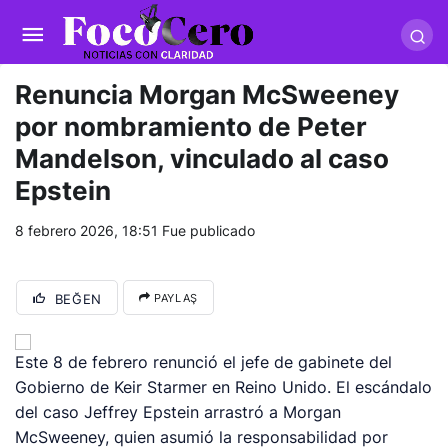
pusulabet giriş
-
trwin giriş
-
levabet
-
vizebet giriş
-
masterbetting
-
palacebet1.com
-
kralbet yeni giriş
-
tlcasino giriş
-
betandyou
-
vbett34.com
-
betovis34.net
-
skyloftsbet
Renuncia Morgan McSweeney
por nombramiento de Peter
Mandelson, vinculado al caso
Epstein
8 febrero 2026, 18:51
Fue publicado
BEĞEN
PAYLAŞ
Este 8 de febrero renunció el jefe de gabinete del
Gobierno de Keir Starmer en Reino Unido. El escándalo
del caso Jeffrey Epstein arrastró a Morgan
McSweeney, quien asumió la responsabilidad por