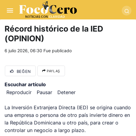
pusulabet giriş
-
trwin giriş
-
levabet
-
vizebet giriş
-
masterbetting
-
palacebet1.com
-
kralbet yeni giriş
-
tlcasino giriş
-
betandyou
-
vbett34.com
-
betovis34.net
-
skyloftsbet
Récord histórico de la IED
(OPINION)
6 julio 2026, 06:30
Fue publicado
BEĞEN
PAYLAŞ
Escuchar artículo
Reproducir
Pausar
Detener
La Inversión Extranjera Directa (IED) se origina cuando
una empresa o persona de otro país invierte dinero en
la República Dominicana u otro país, para crear o
controlar un negocio a largo plazo.