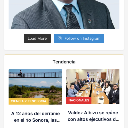
Load More
Follow on Instagram
Tendencia
NACIONALES
CIENCIA Y TENOLOGIA
P
u
Valdez Albizu se reúne
A 12 años del derrame
con altos ejecutivos de
en el río Sonora, las
MasterCard
comunidades aún viven