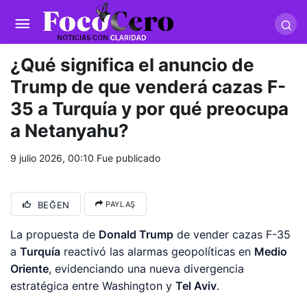
pusulabet giriş
-
trwin giriş
-
levabet
-
vizebet giriş
-
masterbetting
-
palacebet1.com
-
kralbet yeni giriş
-
tlcasino giriş
-
betandyou
-
vbett34.com
-
betovis34.net
-
skyloftsbet
¿Qué significa el anuncio de
Trump de que venderá cazas F-
35 a Turquía y por qué preocupa
a Netanyahu?
9 julio 2026, 00:10
Fue publicado
BEĞEN
PAYLAŞ
La propuesta de
Donald Trump
de vender cazas F-35
a
Turquía
reactivó las alarmas geopolíticas en
Medio
Oriente
, evidenciando una nueva divergencia
estratégica entre Washington y
Tel Aviv
.