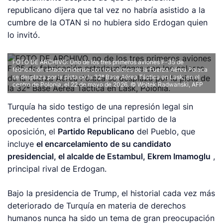
republicano dijera que tal vez no habría asistido a la
cumbre de la OTAN si no hubiera sido Erdogan quien
lo invitó.
FOTO DE ARCHIVO: Uno de los tres primeros aviones F-35 de
fabricación estadounidense con los colores de la Fuerza Aérea Polaca
se desplaza por la pista de la 32ª Base Aérea Táctica en Lask, en el
centro de Polonia, el 22 de mayo de 2026. © Wojtek Radwanski, AFP
Turquía ha sido testigo de una represión legal sin
precedentes contra el principal partido de la
oposición, el
Partido Republicano
del Pueblo, que
incluye
el encarcelamiento de su candidato
presidencial, el alcalde de Estambul, Ekrem Imamoglu
,
principal rival de Erdogan.
Bajo la presidencia de Trump, el historial cada vez más
deteriorado de Turquía en materia de derechos
humanos nunca ha sido un tema de gran preocupación