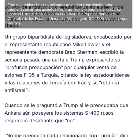
Foto de archivo: Los republicanos aplauden y los demócratas
permanecen en sus asientos mientras Trump pronuncia el discurso
sobre el Estado de la Unión en la Cámara de Representantes del
Capitolio de los Estados Unidos en Washington, DC. © Kevin Lamarque,
Reuters
Un grupo bipartidista de legisladores, encabezado por
el representante republicano Mike Lawler y el
representante demócrata Brad Sherman, escribió la
semana pasada una carta a Trump expresando su
"profunda preocupación" por cualquier venta de
aviones F-35 a Turquía, citando la ley estadounidense
y las relaciones de Turquía con Irán y su "retórica
antiisraelí".
Cuando se le preguntó a Trump si le preocupaba que
Ankara aún poseyera los sistemas S-400 rusos,
respondió desafiante que "no".
"No me preocupa nada relacionado con Turquía", dijo