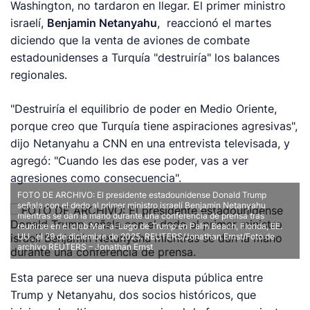
Washington, no tardaron en llegar. El primer ministro
israelí,
Benjamin Netanyahu
, reaccionó el martes
diciendo que la venta de aviones de combate
estadounidenses a Turquía "destruiría" los balances
regionales.
"Destruiría el equilibrio de poder en Medio Oriente,
porque creo que Turquía tiene aspiraciones agresivas",
dijo Netanyahu a CNN en una entrevista televisada, y
agregó: "Cuando les das ese poder, vas a ver
agresiones como consecuencia".
FOTO DE ARCHIVO: El presidente estadounidense Donald Trump
señala con el dedo al primer ministro israelí Benjamin Netanyahu
mientras se dan la mano durante una conferencia de prensa tras
reunirse en el club Mar-a-Lago de Trump en Palm Beach, Florida, EE.
UU., el 29 de diciembre de 2025. REUTERS/Jonathan Ernst/Foto de
archivo REUTERS – Jonathan Ernst
Esta parece ser una nueva disputa pública entre
Trump y Netanyahu, dos socios históricos, que