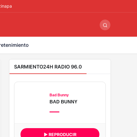
ş
-
betandyou
-
vbett34.com
-
betovis34.net
-
skyloftsbet
zinapa
retenimiento
SARMIENTO24H RADIO 96.0
Bad Bunny
BAD BUNNY
▶ REPRODUCIR