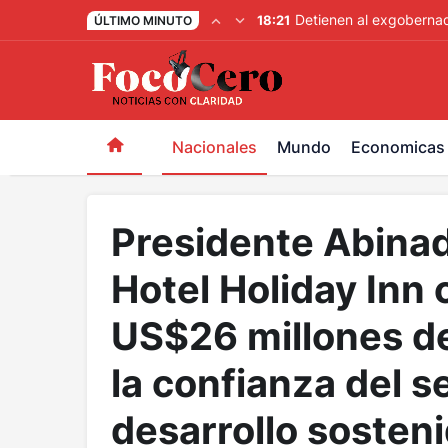
pusulabet giriş
-
trwin giriş
-
levabet
-
vizebet giriş
-
maste
Detienen al exgobernad
18:21
ÚLTIMO MINUTO
Nacionales
Mundo
Economicas
Presidente Abinad
Hotel Holiday Inn 
US$26 millones de
la confianza del s
desarrollo sosten