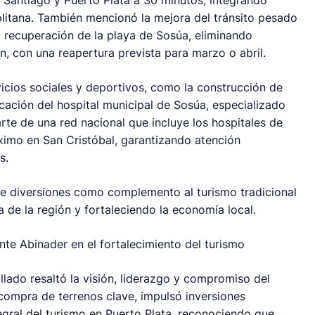
e Santiago y Puerto Plata a 30 minutos, integrando
itana. También mencionó la mejora del tránsito pesado
a recuperación de la playa de Sosúa, eliminando
, con una reapertura prevista para marzo o abril.
vicios sociales y deportivos, como la construcción de
icación del hospital municipal de Sosúa, especializado
rte de una red nacional que incluye los hospitales de
ximo en San Cristóbal, garantizando atención
s.
e diversiones como complemento al turismo tradicional
a de la región y fortaleciendo la economía local.
te Abinader en el fortalecimiento del turismo
llado resaltó la visión, liderazgo y compromiso del
 compra de terrenos clave, impulsó inversiones
egral del turismo en Puerto Plata, reconociendo que