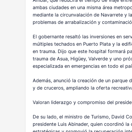
Ámbar, que reducirá el tiempo de viaje entr
ambas ciudades en una misma área metropol
mediante la circunvalación de Navarrete y l
problemas de arrabalización y contaminación
El gobernante resaltó las inversiones en ser
múltiples techados en Puerto Plata y la edif
en trauma. Dijo que este hospital formará pa
trauma de Asua, Higüey, Valverde y uno pró
especializada en emergencias en todo el paí
Además, anunció la creación de un parque d
y de cruceros, ampliando la oferta recreativ
Valoran liderazgo y compromiso del presiden
De su lado, el ministro de Turismo, David Co
presidente Luis Abinader, quien coordinó la
estratégicas y promovió la recuperación int