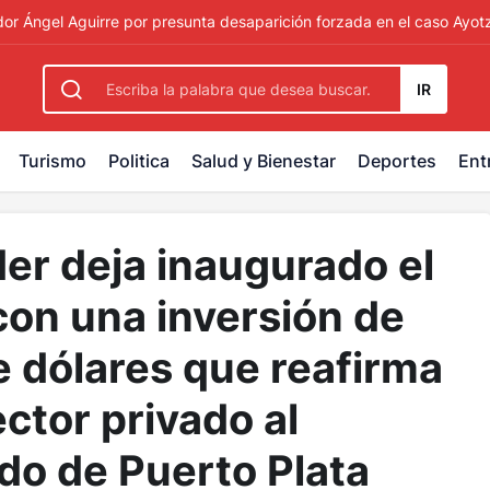
rbetting
-
palacebet1.com
-
kralbet yeni giriş
-
tlcasino giri
or Ángel Aguirre por presunta desaparición forzada en el caso Ayot
IR
Turismo
Politica
Salud y Bienestar
Deportes
Ent
er deja inaugurado el
con una inversión de
 dólares que reafirma
ector privado al
ido de Puerto Plata