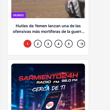
MUNDO
MUNDO
Informe de
Hutíes de Yemen lanzan una de las
de Hezbolá
ofensivas más mortíferas de la guerra
civil
1
2
3
4
5