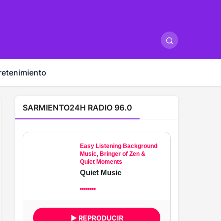
ş
-
betandyou
-
vbett34.com
-
betovis34.net
-
skyloftsbet
retenimiento
SARMIENTO24H RADIO 96.0
Easy Listening Background
Music, Bringer of Zen &
Quiet Moments
Quiet Music
▶ REPRODUCIR