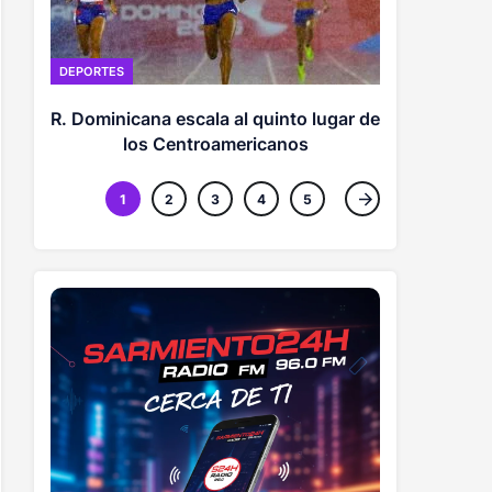
DEPORTES
DEPORTES
Piratas dej
R. Dominicana escala al quinto lugar de
los Centroamericanos
1
2
3
4
5