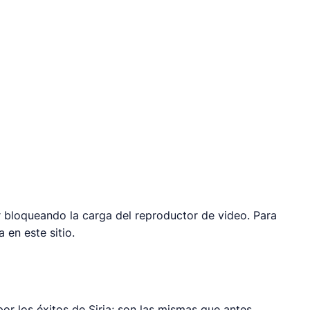
 bloqueando la carga del reproductor de video. Para
 en este sitio.
r los éxitos de Siria; son las mismas que antes