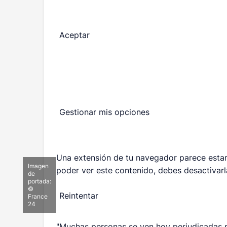
Aceptar
Gestionar mis opciones
Una extensión de tu navegador parece estar
Imagen
poder ver este contenido, debes desactivarla
de
portada:
©
Reintentar
France
24
"Muchas personas se ven hoy perjudicadas po