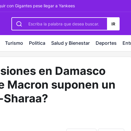
rbetting
-
palacebet1.com
-
kralbet yeni giriş
-
tlcasino giri
guir con Gigantes pese llegar a Yankees
IR
Turismo
Politica
Salud y Bienestar
Deportes
Ent
losiones en Damasco
 de Macron suponen un
l-Sharaa?