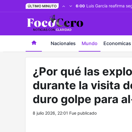
pusulabet giriş
-
trwin giriş
-
levabet
-
vizebet giriş
-
maste
Luis García reafirma se
6:00
ÚLTIMO MINUTO
Nacionales
Mundo
Economicas
¿Por qué las exp
durante la visita
duro golpe para a
8 julio 2026, 22:01
Fue publicado