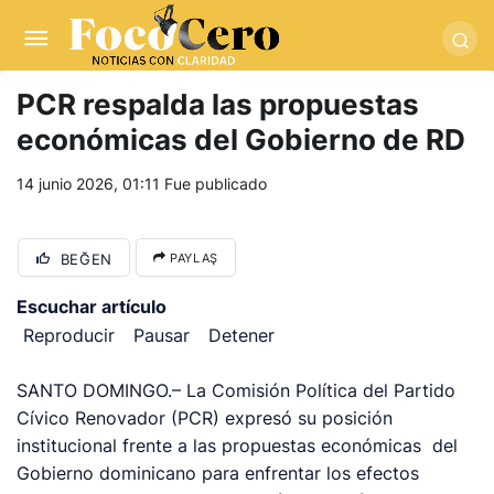
pusulabet giriş
-
trwin giriş
-
levabet
-
vizebet giriş
-
masterbetting
-
palacebet1.com
-
kralbet yeni giriş
-
tlcasino giriş
-
betandyou
-
vbett34.com
-
betovis34.net
-
skyloftsbet
PCR respalda las propuestas
económicas del Gobierno de RD
14 junio 2026, 01:11
Fue publicado
BEĞEN
PAYLAŞ
Escuchar artículo
Reproducir
Pausar
Detener
SANTO DOMINGO.– La Comisión Política del Partido
Cívico Renovador (PCR) expresó su posición
institucional frente a las propuestas económicas del
Gobierno dominicano para enfrentar los efectos