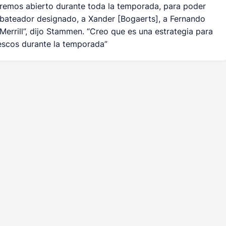
emos abierto durante toda la temporada, para poder
bateador designado, a Xander [Bogaerts], a Fernando
 Merrill”, dijo Stammen. “Creo que es una estrategia para
escos durante la temporada”