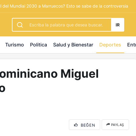
rbetting
-
palacebet1.com
-
kralbet yeni giriş
-
tlcasino giri
inal del Mundial 2030 a Marruecos? Esto se sabe de la controversia
IR
Turismo
Politica
Salud y Bienestar
Deportes
Ent
dominicano Miguel
o
BEĞEN
PAYLAŞ