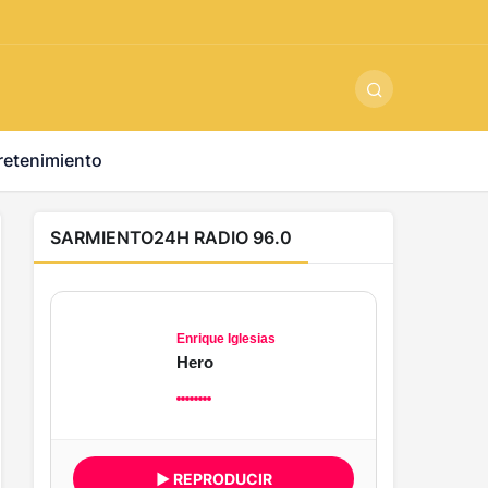
ş
-
betandyou
-
vbett34.com
-
betovis34.net
-
skyloftsbet
retenimiento
SARMIENTO24H RADIO 96.0
Enrique Iglesias
Hero
▶ REPRODUCIR