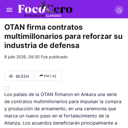
pusulabet giriş
-
trwin giriş
-
levabet
-
vizebet giriş
-
masterbetting
-
palacebet1.com
-
kralbet yeni giriş
-
tlcasino giriş
-
betandyou
-
vbett34.com
-
betovis34.net
-
skyloftsbet
OTAN firma contratos
multimillonarios para reforzar su
industria de defensa
8 julio 2026, 09:30
Fue publicado
BEĞEN
PAYLAŞ
Los países de la OTAN firmaron en Ankara una serie
de contratos multimillonarios para impulsar la compra
y producción de armamento, en una ceremonia que
marca un nuevo paso en el fortalecimiento de la
Alianza. Los acuerdos beneficiarán principalmente a