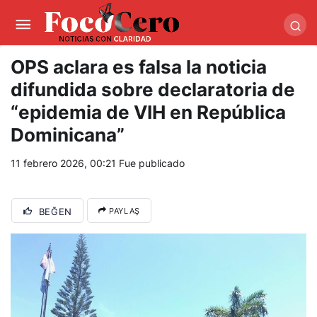
pusulabet giriş
-
trwin giriş
-
levabet
-
vizebet giriş
-
masterbetting
-
palacebet1.com
-
kralbet yeni giriş
-
tlcasino giriş
-
betandyou
-
vbett34.com
-
betovis34.net
-
skyloftsbet
OPS aclara es falsa la noticia
difundida sobre declaratoria de
“epidemia de VIH en República
Dominicana”
11 febrero 2026, 00:21
Fue publicado
BEĞEN
PAYLAŞ