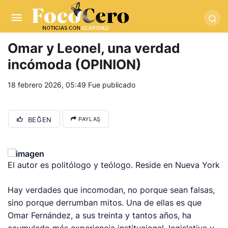
pusulabet giriş
-
trwin giriş
-
levabet
-
vizebet giriş
-
masterbetting
-
palacebet1.com
-
kralbet yeni giriş
-
tlcasino giriş
-
betandyou
-
vbett34.com
-
betovis34.net
-
skyloftsbet
Omar y Leonel, una verdad
incómoda (OPINION)
18 febrero 2026, 05:49
Fue publicado
BEĞEN
PAYLAŞ
El autor es politólogo y teólogo. Reside en Nueva York
Hay verdades que incomodan, no porque sean falsas,
sino porque derrumban mitos. Una de ellas es que
Omar Fernández, a sus treinta y tantos años, ha
acumulado más experiencia institucional, legislativa y