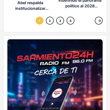
Indefinido el panorama
Abel respalda
político al 2028
institucionalizar
(OPINION)
debates electorales en
el país
1
2
3
4