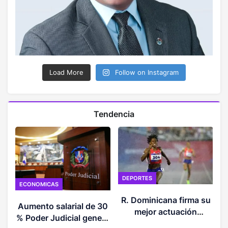
Load More
Follow on Instagram
Tendencia
DEPORTES
ECONOMICAS
O
R. Dominicana firma su
Aumento salarial de 30
mejor actuación
% Poder Judicial genera
histórica en los JCC