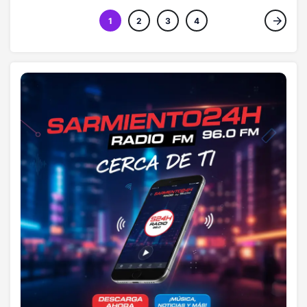
debate en la RD
1
2
3
4