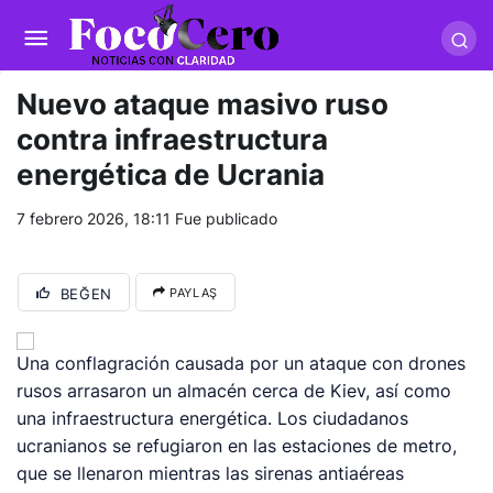
pusulabet giriş
-
trwin giriş
-
levabet
-
vizebet giriş
-
masterbetting
-
palacebet1.com
-
kralbet yeni giriş
-
tlcasino giriş
-
betandyou
-
vbett34.com
-
betovis34.net
-
skyloftsbet
Nuevo ataque masivo ruso
contra infraestructura
energética de Ucrania
7 febrero 2026, 18:11
Fue publicado
BEĞEN
PAYLAŞ
Una conflagración causada por un ataque con drones
rusos arrasaron un almacén cerca de Kiev, así como
una infraestructura energética. Los ciudadanos
ucranianos se refugiaron en las estaciones de metro,
que se llenaron mientras las sirenas antiaéreas