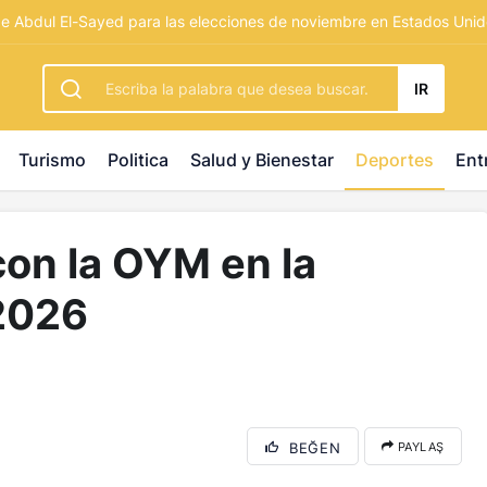
rbetting
-
palacebet1.com
-
kralbet yeni giriş
-
tlcasino giri
 de Abdul El-Sayed para las elecciones de noviembre en Estados Uni
IR
Turismo
Politica
Salud y Bienestar
Deportes
Ent
on la OYM en la
 2026
BEĞEN
PAYLAŞ