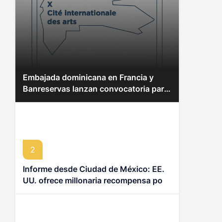
Embajada dominicana en Francia y
Banreservas lanzan convocatoria para
residencias artísticas en París
2
Informe desde Ciudad de México: EE.
UU. ofrece millonaria recompensa por
líderes del CJNG