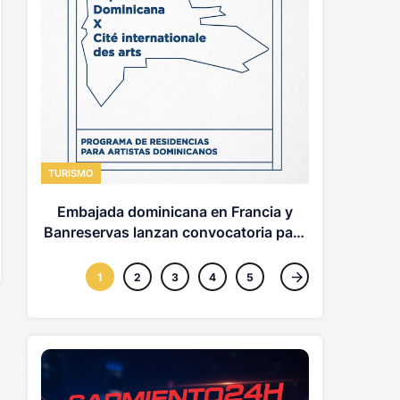
MUNDO
Informe d
UU. ofrece
TURISMO
Embajada dominicana en Francia y
Banreservas lanzan convocatoria para
residencias artísticas en París
1
2
3
4
5