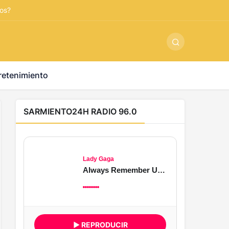
ş
-
betandyou
-
vbett34.com
-
betovis34.net
-
skyloftsbet
dos?
retenimiento
SARMIENTO24H RADIO 96.0
Lady Gaga
Always Remember Us This Way
▶ REPRODUCIR