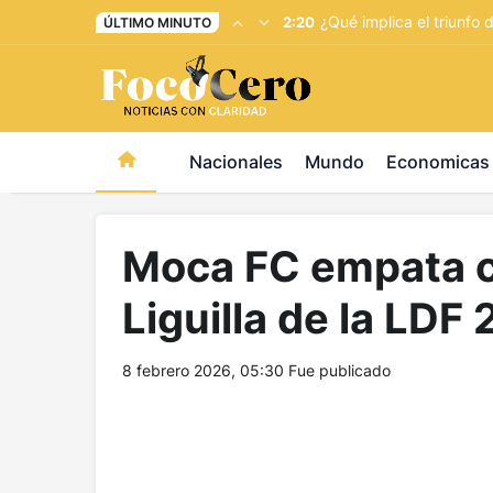
pusulabet giriş
-
trwin giriş
-
levabet
-
vizebet giriş
-
maste
¿Qué implica el triunfo
2:20
ÚLTIMO MINUTO
Nacionales
Mundo
Economicas
Moca FC empata c
Liguilla de la LDF
8 febrero 2026, 05:30
Fue publicado