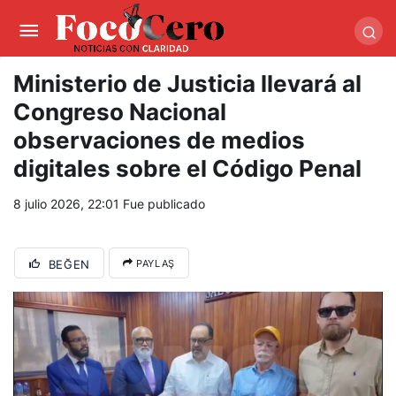
pusulabet giriş
-
trwin giriş
-
levabet
-
vizebet giriş
-
masterbetting
-
palacebet1.com
-
kralbet yeni giriş
-
tlcasino giriş
-
betandyou
-
vbett34.com
-
betovis34.net
-
skyloftsbet
Ministerio de Justicia llevará al
Congreso Nacional
observaciones de medios
digitales sobre el Código Penal
8 julio 2026, 22:01
Fue publicado
BEĞEN
PAYLAŞ