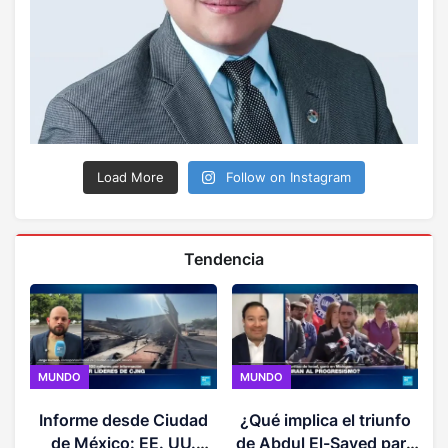
Load More
Follow on Instagram
Tendencia
MUNDO
MUNDO
P
Informe desde Ciudad
¿Qué implica el triunfo
de México: EE. UU.
de Abdul El-Sayed para