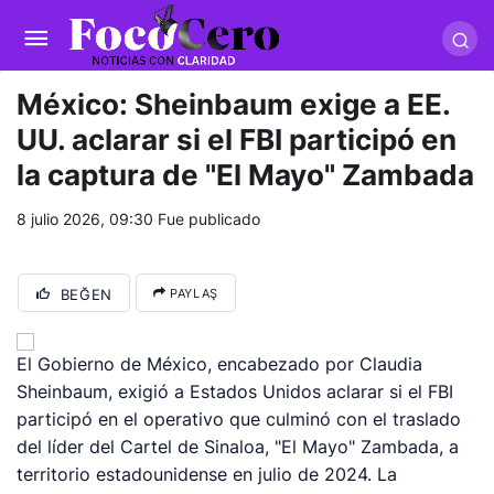
pusulabet giriş
-
trwin giriş
-
levabet
-
vizebet giriş
-
masterbetting
-
palacebet1.com
-
kralbet yeni giriş
-
tlcasino giriş
-
betandyou
-
vbett34.com
-
betovis34.net
-
skyloftsbet
México: Sheinbaum exige a EE.
UU. aclarar si el FBI participó en
la captura de "El Mayo" Zambada
8 julio 2026, 09:30
Fue publicado
BEĞEN
PAYLAŞ
El Gobierno de México, encabezado por Claudia
Sheinbaum, exigió a Estados Unidos aclarar si el FBI
participó en el operativo que culminó con el traslado
del líder del Cartel de Sinaloa, "El Mayo" Zambada, a
territorio estadounidense en julio de 2024. La