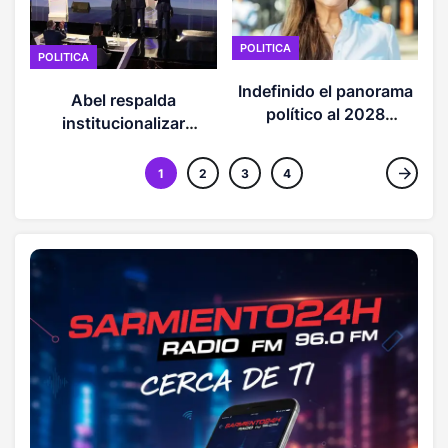
D
POLITICA
POLITICA
Indefinido el panorama
Abel respalda
político al 2028
institucionalizar
(OPINION)
debates electorales en
el país
1
2
3
4