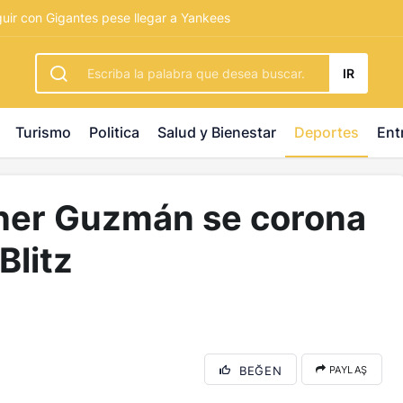
rbetting
-
palacebet1.com
-
kralbet yeni giriş
-
tlcasino giri
guir con Gigantes pese llegar a Yankees
IR
Turismo
Politica
Salud y Bienestar
Deportes
Ent
her Guzmán se corona
Blitz
BEĞEN
PAYLAŞ