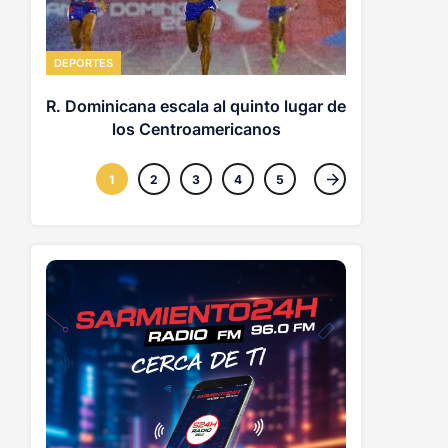
DEPORTES
DEPORTES
Piratas dej
R. Dominicana escala al quinto lugar de
los Centroamericanos
1
2
3
4
5