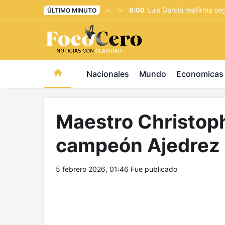
pusulabet giriş
-
trwin giriş
-
levabet
-
vizebet giriş
-
maste
Luis García reafirma se
6:00
ÚLTIMO MINUTO
Nacionales
Mundo
Economicas
Maestro Christop
campeón Ajedrez 
5 febrero 2026, 01:46
Fue publicado