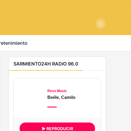
ş
-
betandyou
-
vbett34.com
-
betovis34.net
-
skyloftsbet
retenimiento
SARMIENTO24H RADIO 96.0
Revo Music
Beéle, Camilo
▶ REPRODUCIR