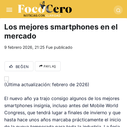
pusulabet giriş
-
trwin giriş
-
levabet
-
vizebet giriş
-
masterbetting
-
palacebet1.com
-
kralbet yeni giriş
-
tlcasino giriş
-
betandyou
-
vbett34.com
-
betovis34.net
-
skyloftsbet
Los mejores smartphones en el
mercado
9 febrero 2026, 21:25
Fue publicado
BEĞEN
PAYLAŞ
(Última actualización: febrero de 2026)
El nuevo año ya trajo consigo algunos de los mejores
smartphones
insignia, incluso antes del Mobile World
Congress, que tendrá lugar a finales de invierno y que
hasta hace unos años marcaba prácticamente el inicio
de la nueva temporada para toda la industria. La feria