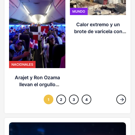
MUNDO
Calor extremo y un
M
brote de varicela con
L
más de 58.000 casos
golpean a los
desplazados de Gaza
NACIONALES
Arajet y Ron Ozama
llevan el orgullo
dominicano a 30,000
pies de altura rumbo al
1
2
3
4
Dominican Day Parade