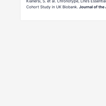
Kianersi, S.
et al
. Chronotype, Life’s Essenti
Cohort Study in UK Biobank.
Journal of the