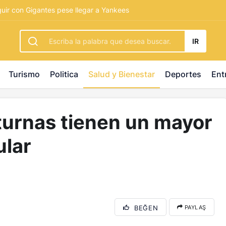
rbetting
-
palacebet1.com
-
kralbet yeni giriş
-
tlcasino giri
guir con Gigantes pese llegar a Yankees
IR
Turismo
Politica
Salud y Bienestar
Deportes
Ent
turnas tienen un mayor
ular
BEĞEN
PAYLAŞ