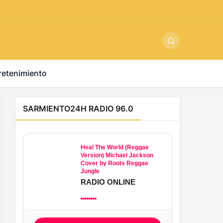
ş
-
betandyou
-
vbett34.com
-
betovis34.net
-
skyloftsbet
retenimiento
SARMIENTO24H RADIO 96.0
Heal The World (Reggae
Version) Michael Jackson
Cover by Roots Reggae
Jungle
RADIO ONLINE