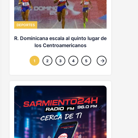
DEPORTES
DEPORTES
Piratas dej
R. Dominicana escala al quinto lugar de
los Centroamericanos
1
2
3
4
5