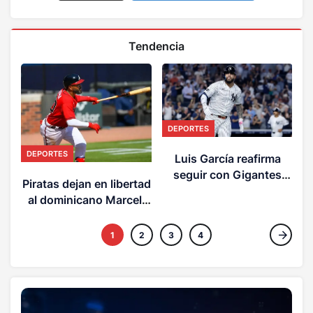
Tendencia
DEPORTES
DEPORTES
Luis García reafirma
f
seguir con Gigantes
Piratas dejan en libertad
pese llegar a Yankees
s
al dominicano Marcell
Ozuna
1
2
3
4