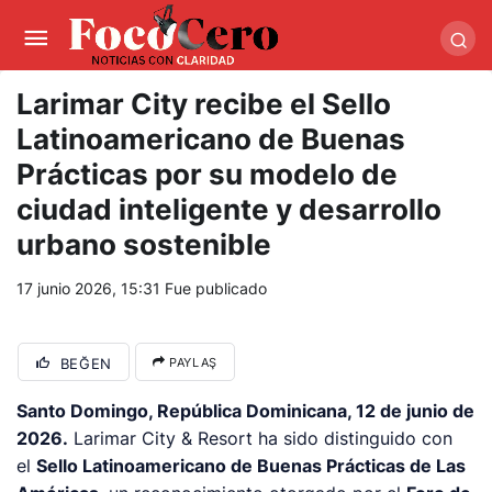
pusulabet giriş
-
trwin giriş
-
levabet
-
vizebet giriş
-
masterbetting
-
palacebet1.com
-
kralbet yeni giriş
-
tlcasino giriş
-
betandyou
-
vbett34.com
-
betovis34.net
-
skyloftsbet
Larimar City recibe el Sello
Latinoamericano de Buenas
Prácticas por su modelo de
ciudad inteligente y desarrollo
urbano sostenible
17 junio 2026, 15:31
Fue publicado
BEĞEN
PAYLAŞ
Santo Domingo, República Dominicana, 12 de junio de
2026.
Larimar City & Resort ha sido distinguido con
el
Sello Latinoamericano de Buenas Prácticas de Las