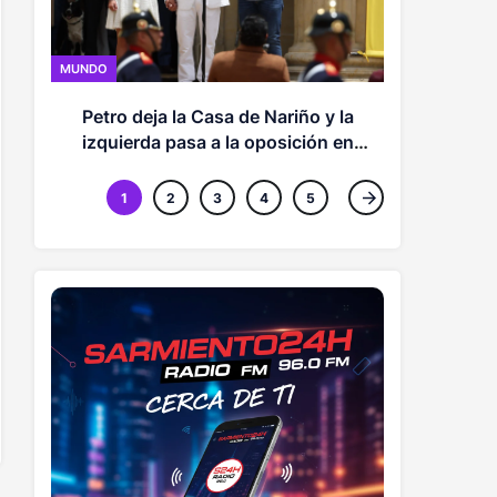
MUNDO
MUNDO
Meta deb
Petro deja la Casa de Nariño y la
salud ment
izquierda pasa a la oposición en
Colombia
1
2
3
4
5