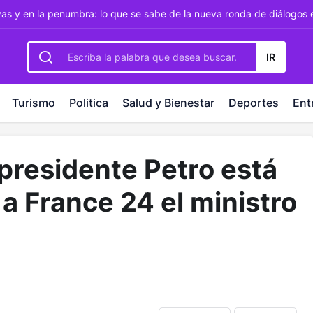
rbetting
-
palacebet1.com
-
kralbet yeni giriş
-
tlcasino giri
as y en la penumbra: lo que se sabe de la nueva ronda de diálogos
IR
Turismo
Politica
Salud y Bienestar
Deportes
Ent
 presidente Petro está
 a France 24 el ministro