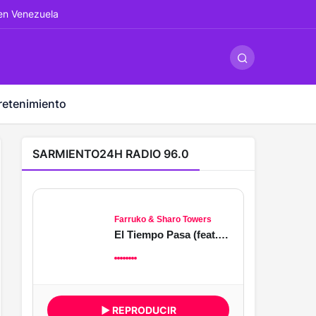
ş
-
betandyou
-
vbett34.com
-
betovis34.net
-
skyloftsbet
 en Venezuela
retenimiento
SARMIENTO24H RADIO 96.0
Farruko & Sharo Towers
El Tiempo Pasa (feat. Andy Clay & Alex A.C)
▶ REPRODUCIR