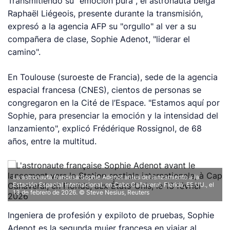
Transmitiendo su "emoción pura", el astronauta belga
Raphaël Liégeois, presente durante la transmisión,
expresó a la agencia AFP su "orgullo" al ver a su
compañera de clase, Sophie Adenot, "liderar el
camino".
En Toulouse (suroeste de Francia), sede de la agencia
espacial francesa (CNES), cientos de personas se
congregaron en la Cité de l’Espace. "Estamos aquí por
Sophie, para presenciar la emoción y la intensidad del
lanzamiento", explicó Frédérique Rossignol, de 68
años, entre la multitud.
La astronauta francesa Sophie Adenot antes del lanzamiento a la
Estación Espacial Internacional, en Cabo Cañaveral, Florida, EE.UU., el
13 de febrero de 2026.
© Steve Nesius, Reuters
Ingeniera de profesión y expiloto de pruebas, Sophie
Adenot es la segunda mujer francesa en viajar al