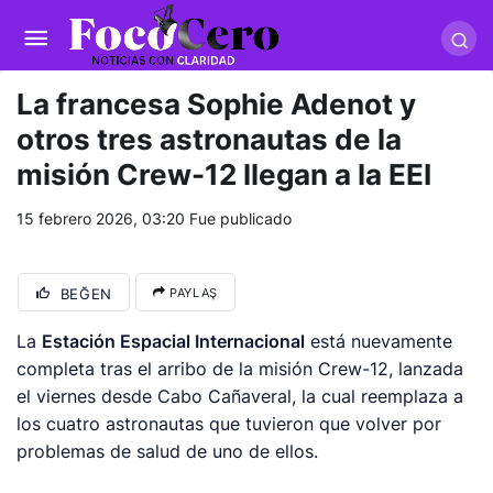
pusulabet giriş
-
trwin giriş
-
levabet
-
vizebet giriş
-
masterbetting
-
palacebet1.com
-
kralbet yeni giriş
-
tlcasino giriş
-
betandyou
-
vbett34.com
-
betovis34.net
-
skyloftsbet
La francesa Sophie Adenot y
otros tres astronautas de la
misión Crew-12 llegan a la EEI
15 febrero 2026, 03:20
Fue publicado
BEĞEN
PAYLAŞ
La
Estación Espacial Internacional
está nuevamente
completa tras el arribo de la misión Crew-12, lanzada
el viernes desde Cabo Cañaveral, la cual reemplaza a
los cuatro astronautas que tuvieron que volver por
problemas de salud de uno de ellos.