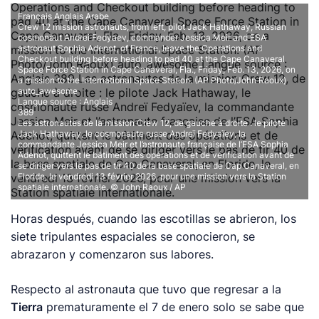
Français Anglais Arabe
Crew 12 mission astronauts, from left, pilot Jack Hathaway, Russian
cosmonaut Andrei Fedyaev, commander Jessica Meir and ESA
astronaut Sophia Adenot, of France, leave the Operations and
Checkout building before heading to pad 40 at the Cape Canaveral
Space Force Station in Cape Canaveral, Fla., Friday, Feb. 13, 2026, on
a mission to the International Space Station. (AP Photo/John Raoux)
auto_awesome
Langue source : Anglais
389
Les astronautes de la mission Crew 12, de gauche à droite : le pilote
Jack Hathaway, le cosmonaute russe Andreï Fedyaïev, la
commandante Jessica Meir et l’astronaute française de l’ESA Sophia
Adenot, quittent le bâtiment des opérations et de vérification avant de
se diriger vers le pas de tir 40 de la base spatiale de Cap Canaveral, en
Floride, le vendredi 13 février 2026, pour une mission vers la Station
spatiale internationale.
© John Raoux / AP
Horas después, cuando las escotillas se abrieron, los
siete tripulantes espaciales se conocieron, se
abrazaron y comenzaron sus labores.
Respecto al astronauta que tuvo que regresar a la
Tierra
prematuramente el 7 de enero solo se sabe que