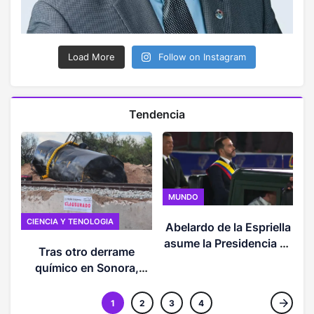
Load More
Follow on Instagram
Tendencia
MUNDO
CIENCIA Y TENOLOGIA
Abelardo de la Espriella
C
asume la Presidencia de
Tras otro derrame
Colombia y presenta la
químico en Sonora,
hoja de ruta de su
expertos advierten
Gobierno
potenciales impactos en
1
2
3
4