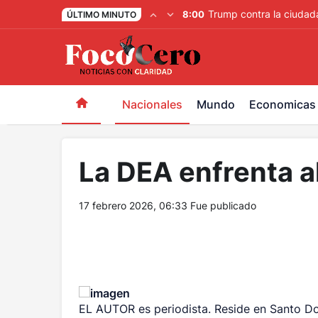
pusulabet giriş
-
trwin giriş
-
levabet
-
vizebet giriş
-
maste
Trump contra la ciudada
8:00
ÚLTIMO MINUTO
Nacionales
Mundo
Economicas
La DEA enfrenta a
17 febrero 2026, 06:33
Fue publicado
EL AUTOR es periodista. Reside en Santo D