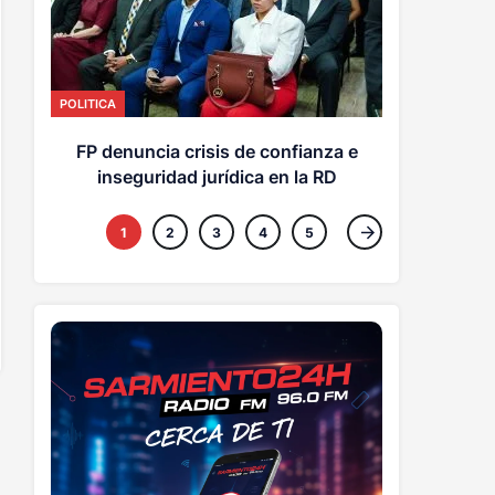
ECONOMICAS
Abinade
POLITICA
com
FP denuncia crisis de confianza e
inseguridad jurídica en la RD
1
2
3
4
5