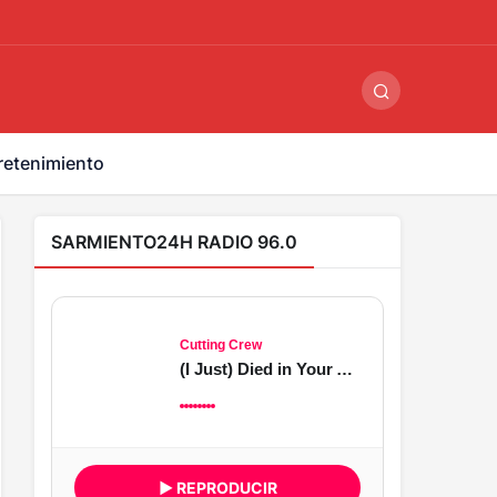
ş
-
betandyou
-
vbett34.com
-
betovis34.net
-
skyloftsbet
retenimiento
SARMIENTO24H RADIO 96.0
Cutting Crew
(I Just) Died in Your Arms
▶ REPRODUCIR