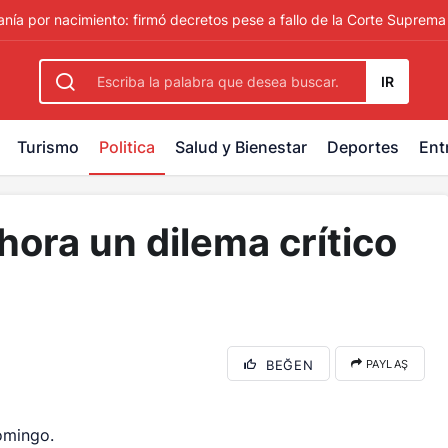
rbetting
-
palacebet1.com
-
kralbet yeni giriş
-
tlcasino giri
nía por nacimiento: firmó decretos pese a fallo de la Corte Suprema
IR
Turismo
Politica
Salud y Bienestar
Deportes
Ent
hora un dilema crítico
BEĞEN
PAYLAŞ
omingo.