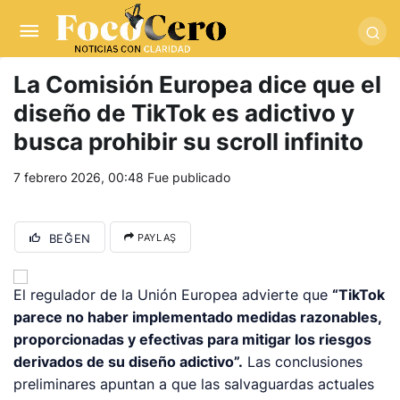
pusulabet giriş
-
trwin giriş
-
levabet
-
vizebet giriş
-
masterbetting
-
palacebet1.com
-
kralbet yeni giriş
-
tlcasino giriş
-
betandyou
-
vbett34.com
-
betovis34.net
-
skyloftsbet
La Comisión Europea dice que el
diseño de TikTok es adictivo y
busca prohibir su scroll infinito
7 febrero 2026, 00:48
Fue publicado
BEĞEN
PAYLAŞ
El regulador de la Unión Europea advierte que
“TikTok
parece no haber implementado medidas razonables,
proporcionadas y efectivas para mitigar los riesgos
derivados de su diseño adictivo”.
Las conclusiones
preliminares apuntan a que las salvaguardas actuales