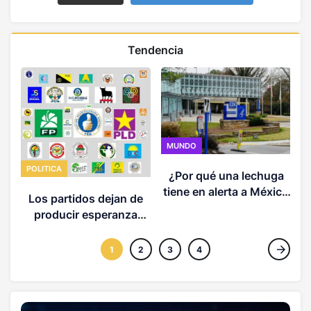
Tendencia
MUNDO
POLITICA
¿Por qué una lechuga
O
tiene en alerta a México
Los partidos dejan de
y Estados Unidos?
producir esperanza
(OPINION)
1
2
3
4