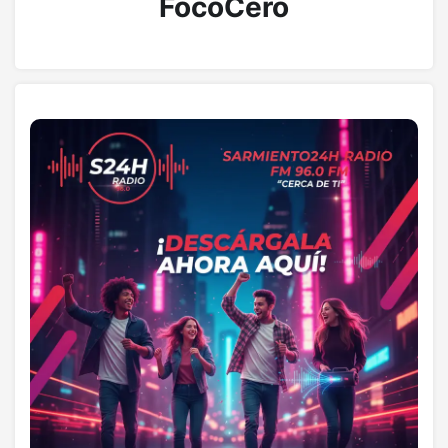
FocoCero