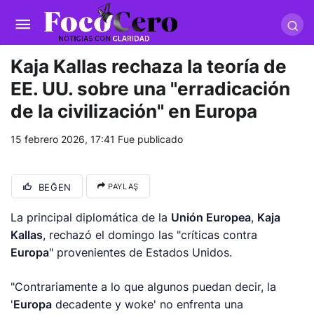
pusulabet giriş
-
trwin giriş
-
levabet
-
vizebet giriş
-
masterbetting
-
palacebet1.com
-
kralbet yeni giriş
-
tlcasino giriş
-
betandyou
-
vbett34.com
-
betovis34.net
-
skyloftsbet
Kaja Kallas rechaza la teoría de
EE. UU. sobre una "erradicación
de la civilización" en Europa
15 febrero 2026, 17:41
Fue publicado
BEĞEN
PAYLAŞ
La principal diplomática de la
Unión Europea
,
Kaja
Kallas
, rechazó el domingo las "críticas contra
Europa
" provenientes de Estados Unidos.
"Contrariamente a lo que algunos puedan decir, la
'
Europa
decadente y woke' no enfrenta una