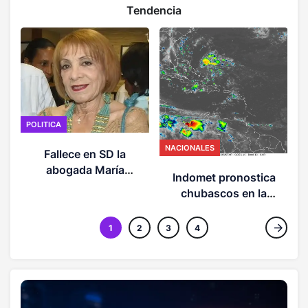
Tendencia
POLITICA
l
NACIONALES
Fallece en SD la
abogada María
Indomet pronostica
Antonieta Bello
chubascos en la
mañana y aguaceros
con tronadas en la tarde
1
2
3
4
en varias provincias