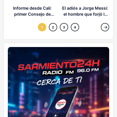
Informe desde Cali:
El adiós a Jorge Messi:
primer Consejo de
el hombre que forjó la
Seguridad del nuevo
carrera de Lionel
l
Gobierno de De la
1
2
3
4
Espriella en Colombia