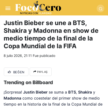
pusulabet giriş
-
trwin giriş
-
levabet
-
vizebet giriş
-
masterbetting
-
palacebet1.com
-
kralbet yeni giriş
-
tlcasino giriş
-
betandyou
-
vbett34.com
-
betovis34.net
-
skyloftsbet
Justin Bieber se une a BTS,
Shakira y Madonna en show de
medio tiempo de la final de la
Copa Mundial de la FIFA
8 julio 2026, 21:11
Fue publicado
BEĞEN
PAYLAŞ
Trending on Billboard
¡Sorpresa!
Justin Bieber
se suma a
BTS
,
Shakira
y
Madonna
como coestelar del primer show de medio
tiempo en la historia de la final de la Copa Mundial de