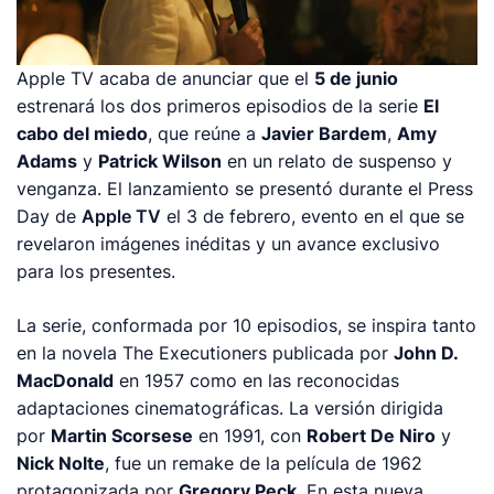
Apple TV acaba de anunciar que el
5 de junio
estrenará los dos primeros episodios de la serie
El
cabo del miedo
, que reúne a
Javier Bardem
,
Amy
Adams
y
Patrick Wilson
en un relato de suspenso y
venganza. El lanzamiento se presentó durante el Press
Day de
Apple TV
el 3 de febrero, evento en el que se
revelaron imágenes inéditas y un avance exclusivo
para los presentes.
La serie, conformada por 10 episodios, se inspira tanto
en la novela
The Executioners
publicada por
John D.
MacDonald
en 1957 como en las reconocidas
adaptaciones cinematográficas. La versión dirigida
por
Martin Scorsese
en 1991, con
Robert De Niro
y
Nick Nolte
, fue un remake de la película de 1962
protagonizada por
Gregory Peck
. En esta nueva