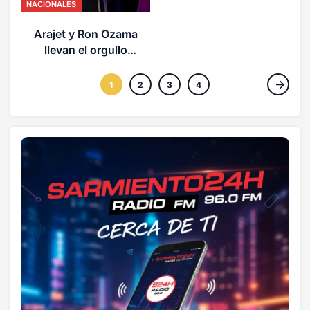
NACIONALES
Arajet y Ron Ozama
llevan el orgullo
dominicano a 30,000
pies de altura rumbo al
1
2
3
4
Dominican Day Parade