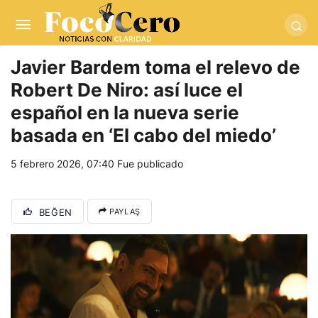
pusulabet giriş
-
trwin giriş
-
levabet
-
vizebet giriş
-
masterbetting
-
palacebet1.com
-
kralbet yeni giriş
-
tlcasino giriş
-
betandyou
-
vbett34.com
-
betovis34.net
-
skyloftsbet
Javier Bardem toma el relevo de
Robert De Niro: así luce el
español en la nueva serie
basada en ‘El cabo del miedo’
5 febrero 2026, 07:40
Fue publicado
BEĞEN
PAYLAŞ