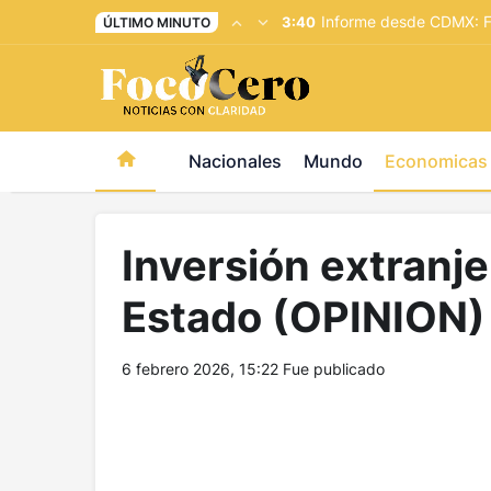
pusulabet giriş
-
trwin giriş
-
levabet
-
vizebet giriş
-
maste
Informe desde CDMX: Fi
3:40
ÚLTIMO MINUTO
Nacionales
Mundo
Economicas
Inversión extranje
Estado (OPINION)
6 febrero 2026, 15:22
Fue publicado