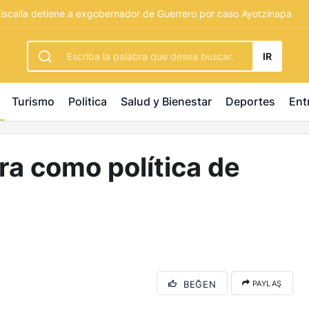
rbetting
-
palacebet1.com
-
kralbet yeni giriş
-
tlcasino giri
scalía detiene a exgobernador de Guerrero por caso Ayotzinapa
IR
Turismo
Politica
Salud y Bienestar
Deportes
Ent
ra como política de
BEĞEN
PAYLAŞ