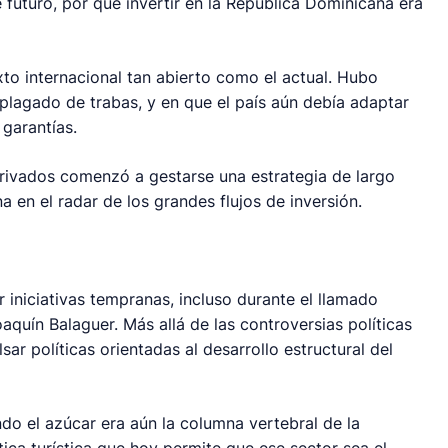
e futuro, por qué invertir en la República Dominicana era
to internacional tan abierto como el actual. Hubo
plagado de trabas, y en que el país aún debía adaptar
 garantías.
privados comenzó a gestarse una estrategia de largo
a en el radar de los grandes flujos de inversión.
r iniciativas tempranas, incluso durante el llamado
quín Balaguer. Más allá de las controversias políticas
sar políticas orientadas al desarrollo estructural del
o el azúcar era aún la columna vertebral de la
ica turística que hoy permite que ese sector sea el