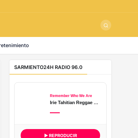
ş
-
betandyou
-
vbett34.com
-
betovis34.net
-
skyloftsbet
retenimiento
SARMIENTO24H RADIO 96.0
Remember Who We Are
Irie Tahitian Reggae 2026
▶ REPRODUCIR