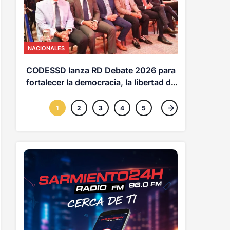
MUNDO
Cali se p
NACIONALES
Abelar
pre
CODESSD lanza RD Debate 2026 para
fortalecer la democracia, la libertad de
expresión y la cultura del diálogo en
República Dominicana
1
2
3
4
5