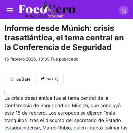
pusulabet giriş
-
trwin giriş
-
levabet
-
vizebet giriş
-
masterbetting
-
palacebet1.com
-
kralbet yeni giriş
-
tlcasino giriş
-
betandyou
-
vbett34.com
-
betovis34.net
-
skyloftsbet
Informe desde Múnich: crisis
trasatlántica, el tema central en
la Conferencia de Seguridad
15 febrero 2026, 13:39
Fue publicado
BEĞEN
PAYLAŞ
La crisis trasatlántica fue el tema central de la
Conferencia de Seguridad de Múnich, que concluyó
este 15 de febrero. Los europeos se dijeron “más
tranquilos” tras el discurso del secretario de Estado
estadounidense, Marco Rubio, quien intentó calmar las