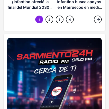
Infantino busca apoyos
¿Infantino ofreció la
e
en Marruecos en medio
final del Mundial 2030 a
de escrutinio global
Marruecos? Esto se
sabe de la controversia
1
2
3
4