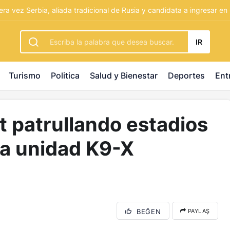
rbetting
-
palacebet1.com
-
kralbet yeni giriş
-
tlcasino giri
mera vez Serbia, aliada tradicional de Rusia y candidata a ingresar en
IR
Turismo
Politica
Salud y Bienestar
Deportes
Ent
t patrullando estadios
la unidad K9-X
BEĞEN
PAYLAŞ