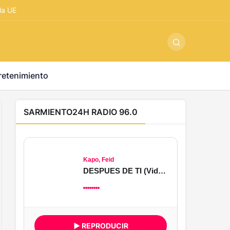
ş
-
betandyou
-
vbett34.com
-
betovis34.net
-
skyloftsbet
 la UE
retenimiento
SARMIENTO24H RADIO 96.0
Kapo, Feid
DESPUES DE TI (Video Oficial) Concept 2026
▶ REPRODUCIR