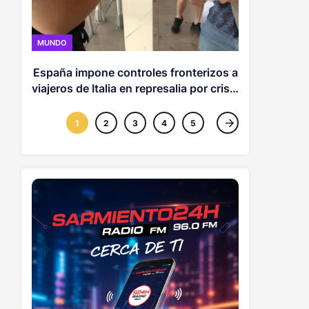
MUNDO
MUNDO
De la E
España impone controles fronterizos a
derecha: 
viajeros de Italia en represalia por crisis
de Ceuta
1
2
3
4
5