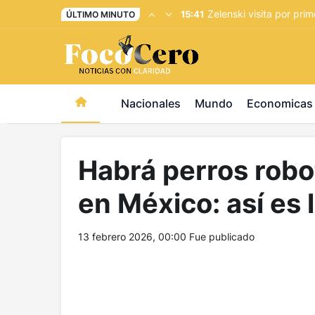
pusulabet giriş
-
trwin giriş
-
levabet
-
vizebet giriş
-
maste
Zelenski visita por pri
15:41
ÚLTIMO MINUTO
Nacionales
Mundo
Economicas
Habrá perros robo
en México: así es 
13 febrero 2026, 00:00
Fue publicado