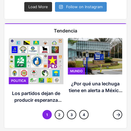
Load More
Follow on Instagram
Tendencia
MUNDO
POLITICA
¿Por qué una lechuga
O
tiene en alerta a México
Los partidos dejan de
y Estados Unidos?
producir esperanza
(OPINION)
1
2
3
4