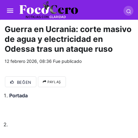
pusulabet giriş
-
trwin giriş
-
levabet
-
vizebet giriş
-
masterbetting
-
palacebet1.com
-
kralbet yeni giriş
-
tlcasino giriş
-
betandyou
-
vbett34.com
-
betovis34.net
-
skyloftsbet
Guerra en Ucrania: corte masivo
de agua y electricidad en
Odessa tras un ataque ruso
12 febrero 2026, 08:36
Fue publicado
BEĞEN
PAYLAŞ
Portada