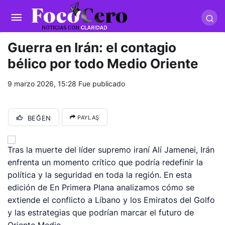
pusulabet giriş
-
trwin giriş
-
levabet
-
vizebet giriş
-
masterbetting
-
palacebet1.com
-
kralbet yeni giriş
-
tlcasino giriş
-
betandyou
-
vbett34.com
-
betovis34.net
-
skyloftsbet
Guerra en Irán: el contagio
bélico por todo Medio Oriente
9 marzo 2026, 15:28
Fue publicado
BEĞEN
PAYLAŞ
Tras la muerte del líder supremo iraní Alí Jamenei, Irán
enfrenta un momento crítico que podría redefinir la
política y la seguridad en toda la región. En esta
edición de En Primera Plana analizamos cómo se
extiende el conflicto a Líbano y los Emiratos del Golfo
y las estrategias que podrían marcar el futuro de