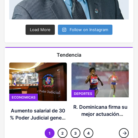
Load More
Follow on Instagram
Tendencia
DEPORTES
ECONOMICAS
O
R. Dominicana firma su
Aumento salarial de 30
mejor actuación
% Poder Judicial genera
histórica en los JCC
debate en la RD
1
2
3
4